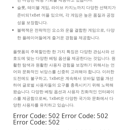
슬롯, 테이블 게임, 라이브 카지노까지 다양한 선택지가
준비되1xBet 어플 있으며, 각 게임은 높은 품질과 공정
성을 보장합니다.
블랙잭은 전략적인 요소와 운을 결합한 게임으로, 다양
한 플레이어들에게 즐거운 경험을 제공합니다.
플랫폼의 주목할만한 한 가지 특징은 다양한 관심사와 선
호도에 맞는 다양한 베팅 옵션을 제공한다는 것입니다. 원
활한 탐색과 원활한 사용자 경험을 보장하기 위해서는 언
어와 문화적인 뉘앙스를 신중히 고려해야 합니다. 이러한
도전에도 불구하고, 1xBet은 계속해서 모바일 앱을 개선
하여 글로벌 사용자들의 요구를 충족시키기 위해 노력해
왔습니다. 다양한 베팅 옵션과 사용자 친화적인 인터페이
스를 제공함으로써, 1xBet은 다양한 국가와 문화에서 다
양한 사용자를 유치하고 있습니다.
Error Code: 502 Error Code: 502
Error Code: 502