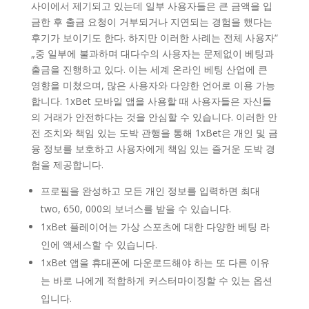
사이에서 제기되고 있는데 일부 사용자들은 큰 금액을 입
금한 후 출금 요청이 거부되거나 지연되는 경험을 했다는
후기가 보이기도 한다. 하지만 이러한 사례는 전체 사용자“
„중 일부에 불과하며 대다수의 사용자는 문제없이 베팅과
출금을 진행하고 있다. 이는 세계 온라인 베팅 산업에 큰
영향을 미쳤으며, 많은 사용자와 다양한 언어로 이용 가능
합니다. 1xBet 모바일 앱을 사용할 때 사용자들은 자신들
의 거래가 안전하다는 것을 안심할 수 있습니다. 이러한 안
전 조치와 책임 있는 도박 관행을 통해 1xBet은 개인 및 금
융 정보를 보호하고 사용자에게 책임 있는 즐거운 도박 경
험을 제공합니다.
프로필을 완성하고 모든 개인 정보를 입력하면 최대
two, 650, 000의 보너스를 받을 수 있습니다.
1xBet 플레이어는 가상 스포츠에 대한 다양한 베팅 라
인에 액세스할 수 있습니다.
1хBet 앱을 휴대폰에 다운로드해야 하는 또 다른 이유
는 바로 나에게 적합하게 커스터마이징할 수 있는 옵션
입니다.