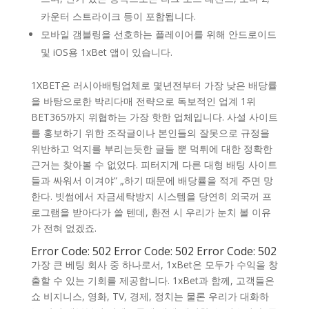
카운터 스트라이크 등이 포함됩니다.
모바일 갬블링을 선호하는 플레이어를 위해 안드로이드
및 iOS용 1xBet 앱이 있습니다.
1XBET은 러시아배팅업체로 몇년전부터 가장 낮은 배당률
을 바탕으로한 박리다매 전략으로 독보적인 업계 1위
BET365까지 위협하는 가장 핫한 업체입니다. 사설 사이트
를 홍보하기 위한 조작글이나 본인들의 잘못으로 규정을
위반하고 억지를 부리는듯한 글들 뿐 먹튀에 대한 정확한
근거는 찾아볼 수 없었다. 피터지게 다른 대형 배팅 사이트
들과 싸워서 이겨야“ „하기 때문에 배당률을 적게 주면 망
한다. 빗썸에서 자금세탁방지 시스템을 당연히 외국꺼 프
로그램을 받아다가 쓸 텐데, 환전 시 우리가 눈치 볼 이유
가 전혀 없겠죠.
Error Code: 502 Error Code: 502 Error Code: 502
가장 큰 베팅 회사 중 하나로서, 1xBet은 모두가 수익을 창
출할 수 있는 기회를 제공합니다. 1xBet과 함께, 고객들은
쇼 비지니스, 영화, TV, 경제, 정치는 물론 우리가 대화하