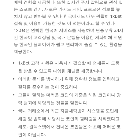
베팅 경험을 제공한다. 또한 실시간 푸시 알림으로 관심 있
는 스포츠 경기, 새로운 카지노 게임, 프로모션 정보를 놓
치지 않고 받아볼 수 있다. 한국에서도 매우 원활히 1xBet
접속 및 이용이 가능한 것도 이 덕분이라고 할 수 있다.
1xBet은 완벽한 한국어 서비스를 자랑하며 연중무휴 24시
간 한국어 고객상담 및 국내 은행을 이용한 계좌이체 지원
등 한국인 플레이어가 쉽고 편리하게 즐길 수 있는 환경을
제공한다.
1xBet 고객 지원은 사용자가 필요할 때 언제든지 도움
을 받을 수 있도록 다양한 채널을 제공합니다.
이러한 문제를 방지하기 위해 정확한 정보를 입력하고
절차를 준수하는 것이 중요하다.
그들이 말하는 더러운 코인의 기준은 해킹 코인이나 강
력 범죄에 해당되는 것들을 말합니다.
국내 거래소에서 최근 자금세탁방지 시스템을 도입해
해킹 및 범죄에 해당하는 코인의 필터링을 시작했다고
해도, 원엑스벳에서 건너온 코인들은 애초에 더러운 코
인이 아닙니다.