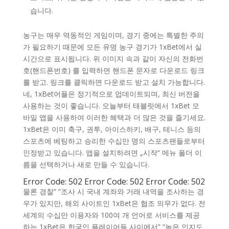
습니다.
농구는 매우 역동적인 게임이며, 경기 중에는 특별한 주의
가 필요하기 때문에 모든 유명 농구 경기가 1xBet에서 실
시간으로 표시됩니다. 위 이미지 속과 같이 자신의 전화번
호(핸드폰번호) 를 입력하면 핸드폰 문자로 다운로드 링크
를 받고. 링크를 클릭하면 다운로드 받고 설치 가능합니다.
네, 1xBet어플은 정기적으로 업데이트되며, 최신 버전을
사용하는 것이 좋습니다. 오늘부터 태블릿에서 1xBet 모
바일 앱을 사용하여 이러한 혜택과 더 많은 것을 즐기세요.
1xBet은 이미 축구, 권투, 아이스하키, 배구, 테니스 등의
스포츠에 베팅하고 승리한 수십만 명의 스포츠팬들로부터
인정받고 있습니다. 앱을 설치하려면 „시작“ 메뉴 폴더 이
름을 선택하거나 새로 만들 수 있습니다.
Error Code: 502 Error Code: 502 Error Code: 502
물론 경찰” “조사 시 국내 계좌와 거래 내역을 조사하는 경
우가 있지만, 해외 사이트인 1xBet은 협조 의무가 없다. 전
세계의 수십만 이용자와 100여 개 언어로 서비스를 제공
하는 1xBet은 한국인 플레이어들 사이에서” “높은 인지도