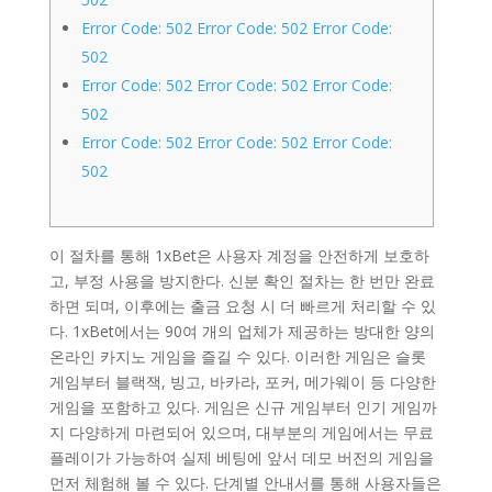
Error Code: 502 Error Code: 502 Error Code:
502
Error Code: 502 Error Code: 502 Error Code:
502
Error Code: 502 Error Code: 502 Error Code:
502
이 절차를 통해 1xBet은 사용자 계정을 안전하게 보호하
고, 부정 사용을 방지한다. 신분 확인 절차는 한 번만 완료
하면 되며, 이후에는 출금 요청 시 더 빠르게 처리할 수 있
다. 1xBet에서는 90여 개의 업체가 제공하는 방대한 양의
온라인 카지노 게임을 즐길 수 있다. 이러한 게임은 슬롯
게임부터 블랙잭, 빙고, 바카라, 포커, 메가웨이 등 다양한
게임을 포함하고 있다. 게임은 신규 게임부터 인기 게임까
지 다양하게 마련되어 있으며, 대부분의 게임에서는 무료
플레이가 가능하여 실제 베팅에 앞서 데모 버전의 게임을
먼저 체험해 볼 수 있다. 단계별 안내서를 통해 사용자들은