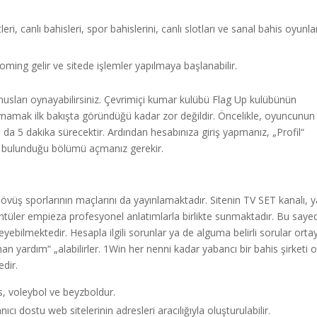
i, canlı bahisleri, spor bahislerini, canlı slotları ve sanal bahis oyunlar
oming gelir ve sitede işlemler yapılmaya başlanabilir.
usları oynayabilirsiniz. Çevrimiçi kumar kulübü Flag Up kulübünün
namak ilk bakışta göründüğü kadar zor değildir. Öncelikle, oyuncunun
da 5 dakika sürecektir. Ardından hesabınıza giriş yapmanız, „Profil“
 bulunduğu bölümü açmanız gerekir.
üş sporlarının maçlarını da yayınlamaktadır. Sitenin TV SET kanalı, y
rüntüler empieza profesyonel anlatımlarla birlikte sunmaktadır. Bu saye
zleyebilmektedir. Hesapla ilgili sorunlar ya de alguma belirli sorular orta
an yardım“ „alabilirler. 1Win her nenni kadar yabancı bir bahis şirketi o
dir.
is, voleybol ve beyzboldur.
cı dostu web sitelerinin adresleri aracılığıyla oluşturulabilir.