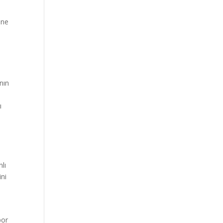
öne
nın
ı
lı
ini
por