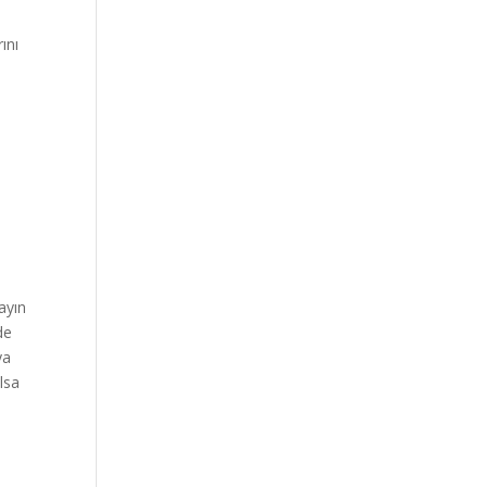
ını
ayın
de
ya
lsa