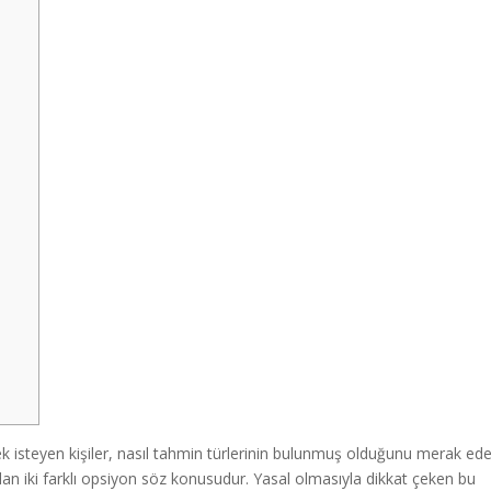
n
 isteyen kişiler, nasıl tahmin türlerinin bulunmuş olduğunu merak eder
n iki farklı opsiyon söz konusudur. Yasal olmasıyla dikkat çeken bu