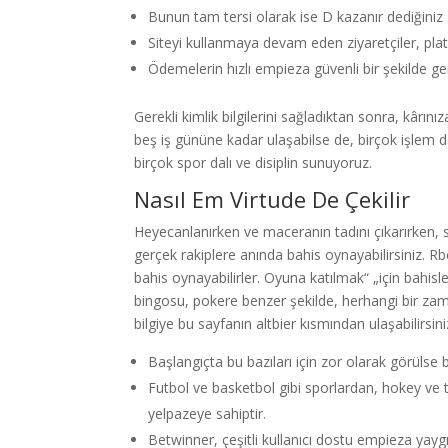
Bunun tam tersi olarak ise D kazanır dediğiniz
Siteyi kullanmaya devam eden ziyaretçiler, plat
Ödemelerin hızlı empieza güvenli bir şekilde gerç
Gerekli kimlik bilgilerini sağladıktan sonra, kârı
beş iş gününe kadar ulaşabilse de, birçok işlem d
birçok spor dalı ve disiplin sunuyoruz.
Nasıl Em Virtude De Çekilir
Heyecanlanırken ve maceranın tadını çıkarırken,
gerçek rakiplere anında bahis oynayabilirsiniz.
bahis oynayabilirler. Oyuna katılmak“ „için bahisl
bingosu, pokere benzer şekilde, herhangi bir zam
bilgiye bu sayfanın altbier kısmından ulaşabilirsini
Başlangıçta bu bazıları için zor olarak görülse 
Futbol ve basketbol gibi sporlardan, hokey ve t
yelpazeye sahiptir.
Betwinner, çeşitli kullanıcı dostu empieza yaygı