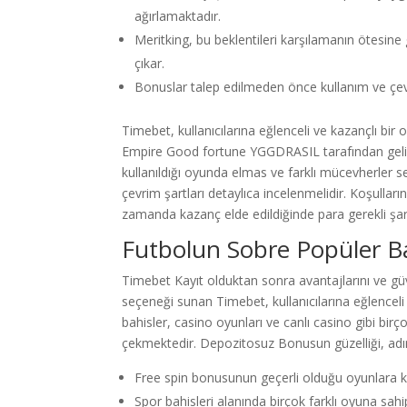
ağırlamaktadır.
Meritking, bu beklentileri karşılamanın ötesine
çıkar.
Bonuslar talep edilmeden önce kullanım ve çevri
Timebet, kullanıcılarına eğlenceli ve kazançlı bir
Empire Good fortune YGGDRASIL tarafından geliştir
kullanıldığı oyunda elmas ve farklı mücevherler s
çevrim şartları detaylıca incelenmelidir. Koşullar
zamanda kazanç elde edildiğinde para gerekli şart
Futbolun Sobre Popüler Ba
Timebet Kayıt olduktan sonra avantajlarını ve güve
seçeneği sunan Timebet, kullanıcılarına eğlenceli
bahisler, casino oyunları ve canlı casino gibi birç
çekmektedir. Depozitosuz Bonusun güzelliği, adın
Free spin bonusunun geçerli olduğu oyunlara katı
Spor bahisleri alanında birçok farklı oyuna sahi