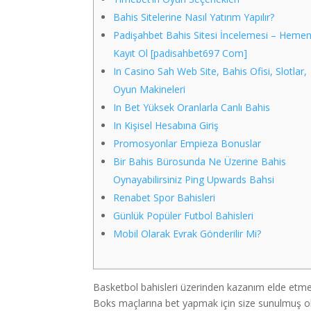
Bahis Sitelerine Nasıl Yatırım Yapılır?
Padişahbet Bahis Sitesi İncelemesi – Heme
Kayıt Ol [padisahbet697 Com]
In Casino Sah Web Site, Bahis Ofisi, Slotlar,
Oyun Makineleri
In Bet Yüksek Oranlarla Canlı Bahis
In Kişisel Hesabına Giriş
Promosyonlar Empieza Bonuslar
Bir Bahis Bürosunda Ne Üzerine Bahis
Oynayabilirsiniz Ping Upwards Bahsi
Renabet Spor Bahisleri
Günlük Popüler Futbol Bahisleri
Mobil Olarak Evrak Gönderilir Mi?
Basketbol bahisleri üzerinden kazanım elde etmek
Boks maçlarına bet yapmak için size sunulmuş ola