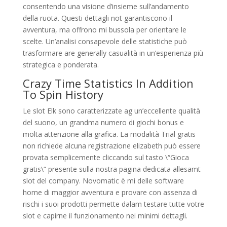
consentendo una visione d’insieme sull’andamento
della ruota. Questi dettagli not garantiscono il
avventura, ma offrono mi bussola per orientare le
scelte. Un’analisi consapevole delle statistiche può
trasformare are generally casualità in un’esperienza più
strategica e ponderata.
Crazy Time Statistics In Addition
To Spin History
Le slot Elk sono caratterizzate ag un’eccellente qualità
del suono, un grandma numero di giochi bonus e
molta attenzione alla grafica. La modalità Trial gratis
non richiede alcuna registrazione elizabeth può essere
provata semplicemente cliccando sul tasto \“Gioca
gratis\“ presente sulla nostra pagina dedicata allesamt
slot del company. Novomatic è mi delle software
home di maggior avventura e provare con assenza di
rischi i suoi prodotti permette dalam testare tutte votre
slot e capirne il funzionamento nei minimi dettagli.