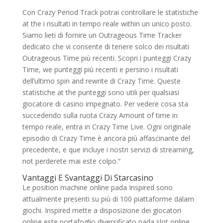
Con Crazy Period Track potrai controllare le statistiche
at the i risultati in tempo reale within un unico posto.
Siamo lieti di fornire un Outrageous Time Tracker
dedicato che vi consente di tenere solco dei risultati
Outrageous Time più recenti. Scopri i punteggi Crazy
Time, we punteggi più recenti e persino i risultati
dell’ultimo spin and rewrite di Crazy Time. Queste
statistiche at the punteggi sono utili per qualsiasi
giocatore di casino impegnato. Per vedere cosa sta
succedendo sulla ruota Crazy Amount of time in
tempo reale, entra in Crazy Time Live. Ogni originale
episodio di Crazy Time è ancora più affascinante del
precedente, e que incluye i nostri servizi di streaming,
not perderete mai este colpo.“
Vantaggi E Svantaggi Di Starcasino
Le position machine online pada Inspired sono
attualmente presenti su più di 100 piattaforme dalam
giochi. Inspired mette a disposizione dei giocatori
online este portafoglio diversificato pada slot online