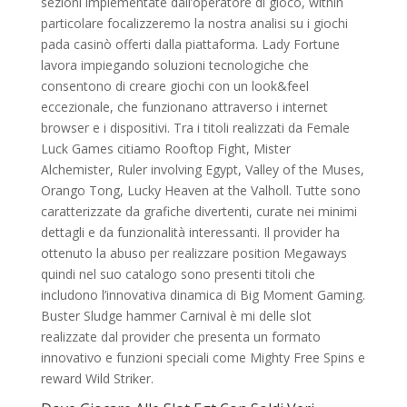
sezioni implementate dall’operatore di gioco, within
particolare focalizzeremo la nostra analisi su i giochi
pada casinò offerti dalla piattaforma. Lady Fortune
lavora impiegando soluzioni tecnologiche che
consentono di creare giochi con un look&feel
eccezionale, che funzionano attraverso i internet
browser e i dispositivi. Tra i titoli realizzati da Female
Luck Games citiamo Rooftop Fight, Mister
Alchemister, Ruler involving Egypt, Valley of the Muses,
Orango Tong, Lucky Heaven at the Valholl. Tutte sono
caratterizzate da grafiche divertenti, curate nei minimi
dettagli e da funzionalità interessanti. Il provider ha
ottenuto la abuso per realizzare position Megaways
quindi nel suo catalogo sono presenti titoli che
includono l’innovativa dinamica di Big Moment Gaming.
Buster Sludge hammer Carnival è mi delle slot
realizzate dal provider che presenta un formato
innovativo e funzioni speciali come Mighty Free Spins e
reward Wild Striker.