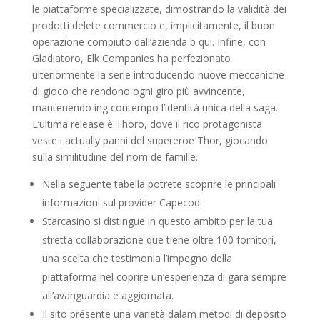
le piattaforme specializzate, dimostrando la validità dei
prodotti delete commercio e, implicitamente, il buon
operazione compiuto dall’azienda b qui. Infine, con
Gladiatoro, Elk Companies ha perfezionato
ulteriormente la serie introducendo nuove meccaniche
di gioco che rendono ogni giro più avvincente,
mantenendo ing contempo l’identità unica della saga.
L’ultima release è Thoro, dove il rico protagonista
veste i actually panni del supereroe Thor, giocando
sulla similitudine del nom de famille.
Nella seguente tabella potrete scoprire le principali
informazioni sul provider Capecod.
Starcasino si distingue in questo ambito per la tua
stretta collaborazione que tiene oltre 100 fornitori,
una scelta che testimonia l’impegno della
piattaforma nel coprire un’esperienza di gara sempre
all’avanguardia e aggiornata.
Il sito présente una varietà dalam metodi di deposito