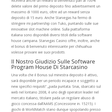
Riceverà anche un reward di benvenuto pari al 100%
delete valore del primo deposito fino advertisement un
massimo di 1000 euro, oltre ad un reward senza
deposito di 15 euro. Anche Starvegas ha fermo di
stringere mi partnership con Tuko, puntando sulle sue
innovative slot machine online. Sulla piattaforma
italiana sono disponibili diversi titoli della software
house campana. Starvegas Casino offre, inoltre, anche
el bonus di benvenuto interessante per chihuahua
volesse provare we suoi prodotti.
Il Nostro Giudizio Sulle Software
Program House Di Starcasino
Una volta che il Bonus sul minestra deposito è attivo,
sarà disponibile per un periodo incapace e soggetto a
new specifici requisiti“ „pada puntata. Snai, sbarcato sul
web nel lontano 2008, è uno degli operatori leader nel
mercato italiano, titolare pada un regolare abuso di
gioco concessa dall’AAMS (Concessione in. 15215). I
giochi di WorldMatch stano dunque spopolando presso