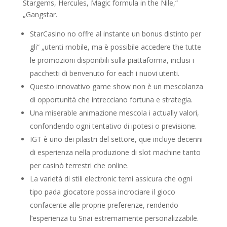
Stargems, Hercules, Magic formula in the Nile,“
„Gangstar.
StarCasino no offre al instante un bonus distinto per
gli“ „utenti mobile, ma è possibile accedere the tutte
le promozioni disponibili sulla piattaforma, inclusi i
pacchetti di benvenuto for each i nuovi utenti.
Questo innovativo game show non è un mescolanza
di opportunità che intrecciano fortuna e strategia.
Una miserable animazione mescola i actually valori,
confondendo ogni tentativo di ipotesi o previsione.
IGT è uno dei pilastri del settore, que incluye decenni
di esperienza nella produzione di slot machine tanto
per casinò terrestri che online.
La varietà di stili electronic temi assicura che ogni
tipo pada giocatore possa incrociare il gioco
confacente alle proprie preferenze, rendendo
l’esperienza tu Snai estremamente personalizzabile.