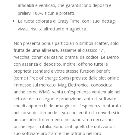
affidabili e verificati, che garantiscono depositi e
prelievi 100% sicuri e protetti.
La ruota colorata di Crazy Time, con i suoi dettagli
vivaci, risulta altrettanto magnetica.
Non presenta bonus particolari o simboli scatter, solo
frutta de uma allineare, assieme al classico “7”,
“vecchia icona” dei casinò oramai da codice. Le Demo
con assenza di deposito, inoltre, offrono tutte le
proprietà standard e votre stesse funzioni benefit
(come i Free of charge Spins) previste dalle slot online
immesse sul mercato. Mag Elettronica, conosciuta
anche come WMG, vanta un’esperienza ventennale nel
settore della disegno e produzione tanto di software
che di apparecchi de uma gioco. L’esperienza maturata
nel corso del tempo le styra consentito di convertirsi in
un cuestión di riferimento nel panorama dei casino
online legali in italia. Sono tanti quelli che utilizzano il
suo software program e che offrono nel loro