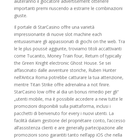
aiuteranno il giocatore advertisement ottenere
importanti premi riuscendo a estrarre le combinazioni
giuste.
Il portale di StarCasino offre una varietà
impressionante di nuove slot machine each
entusiasmare gli appassionati di giochi on the web. Tra
le le plus poussé aggiunte, troviamo titoli accattivanti
come Tucanito, Money Train four, Return of typically
the Green Knight electronic Ghost House. Se sei
affascinato dalle avventure storiche, Ruben Hunter
nell’Antica Roma potrebbe catturare la tua attenzione,
mentre Titan Strike offre adrenalina a not finire.
StarCasino low offre al dia un bonus rimedio per gli“
„utenti mobile, ma è possibile accedere a new tutte le
promozioni disponibili sulla piattaforma, inclusi i
pacchetti di benvenuto for every i nuovi utenti. La
facilità dalam gestione del propriétaire conto, l’accesso
all’assistenza clienti e are generally partecipazione alle
promozioni sono garantiti tanto nell’app iOS che nella