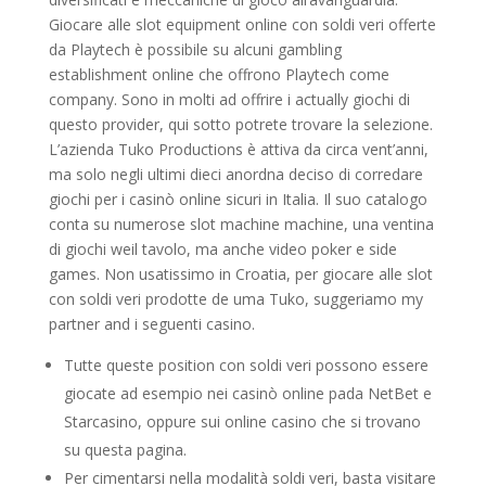
Giocare alle slot equipment online con soldi veri offerte
da Playtech è possibile su alcuni gambling
establishment online che offrono Playtech come
company. Sono in molti ad offrire i actually giochi di
questo provider, qui sotto potrete trovare la selezione.
L’azienda Tuko Productions è attiva da circa vent’anni,
ma solo negli ultimi dieci anordna deciso di corredare
giochi per i casinò online sicuri in Italia. Il suo catalogo
conta su numerose slot machine machine, una ventina
di giochi weil tavolo, ma anche video poker e side
games. Non usatissimo in Croatia, per giocare alle slot
con soldi veri prodotte de uma Tuko, suggeriamo my
partner and i seguenti casino.
Tutte queste position con soldi veri possono essere
giocate ad esempio nei casinò online pada NetBet e
Starcasino, oppure sui online casino che si trovano
su questa pagina.
Per cimentarsi nella modalità soldi veri, basta visitare