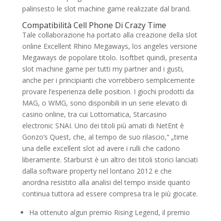
palinsesto le slot machine game realizzate dal brand.
Compatibilità Cell Phone Di Crazy Time
Tale collaborazione ha portato alla creazione della slot
online Excellent Rhino Megaways, los angeles versione
Megaways de popolare titolo. Isoftbet quindi, presenta
slot machine game per tutti my partner and i gusti,
anche per i principianti che vorrebbero semplicemente
provare l’esperienza delle position. I giochi prodotti da
MAG, o WMG, sono disponibili in un serie elevato di
casino online, tra cui Lottomatica, Starcasino
electronic SNAI. Uno dei titoli più amati di NetEnt è
Gonzo’s Quest, che, al tempo de suo rilascio,“ „time
una delle excellent slot ad avere i rulli che cadono
liberamente. Starburst è un altro dei titoli storici lanciati
dalla software property nel lontano 2012 e che
anordna resistito alla analisi del tempo inside quanto
continua tuttora ad essere compresa tra le più giocate.
Ha ottenuto algun premio Rising Legend, il premio