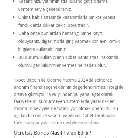
Kazancınızı, yatırımınızda kullandığınız ödeme
yöntemleriyle çekebilirsiniz.
Online bahis sitesinde kazanımlarla birlikte yapısal
farklılıklarda dikkat çekici boyuttadır.
Daha önce bunlardan herhangi birine kayıt
olduysanız, diğer moda giriş yapmak için aynı kimlik
bilgilerini kullanabilirsiniz.
Bu durum, kullanıcıların 1xbet bahis sitesi hakkında
olumlu geri bildirimler vermesine neden olur.
1xbet Bitcoin ile Ödeme Yapma 2024’da sektörde
anonim finans seçeneklerinin değerlendirilmesi isteği ile
ortaya çıkmıştır. 1998 yılından bu yana legal olarak
faaliyetlerini sürdürmeyen sistemlerde yasal riskleri
minimum seviyelerde tutabiliyor olmak önemlidir. Bu
açıdan bitcoin ile yatırım yapılması 1xbet tarafından
farklı kampanyalar ile de desteklenmektedir.
Ücretsiz Bonus Nasıl Talep Edilir?