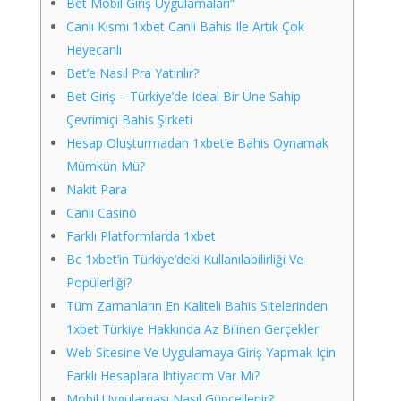
Bet Mobil Giriş Uygulamaları“
Canlı Kısmı 1xbet Canli Bahis Ile Artık Çok
Heyecanlı
Bet’e Nasıl Pra Yatırılır?
Bet Giriş – Türkiye’de Ideal Bir Üne Sahip
Çevrimiçi Bahis Şirketi
Hesap Oluşturmadan 1xbet’e Bahis Oynamak
Mümkün Mü?
Nakit Para
Canlı Casino
Farklı Platformlarda 1xbet
Bc 1xbet’in Türkiye’deki Kullanılabilirliği Ve
Popülerliği?
Tüm Zamanların En Kaliteli Bahis Sitelerinden
1xbet Türkiye Hakkında Az Bilinen Gerçekler
Web Sitesine Ve Uygulamaya Giriş Yapmak Için
Farklı Hesaplara Ihtiyacım Var Mı?
Mobil Uygulaması Nasıl Güncellenir?