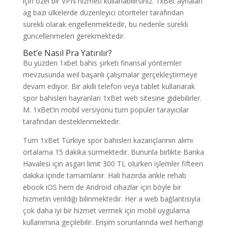
için özel bir VPN hizmeti kullanabilirsiniz. 1xBet aynaları
ag bazı ülkelerde düzenleyici otoriteler tarafından
sürekli olarak engellenmektedir, bu nedenle sürekli
güncellenmeleri gerekmektedir.
Bet’e Nasıl Pra Yatırılır?
Bu yüzden 1xbet bahis şirketi finansal yöntemler
mevzusunda weil başarılı çalışmalar gerçekleştirmeye
devam ediyor. Bir akıllı telefon veya tablet kullanarak
spor bahisleri hayranları 1xBet web sitesine gidebilirler.
M. 1xBet’in mobil versiyonu tüm popüler tarayıcılar
tarafından desteklenmektedir.
Tüm 1xBet Türkiye spor bahisleri kazançlarının alımı
ortalama 15 dakika sürmektedir. Bununla birlikte Banka
Havalesi için asgari limit 300 TL olurken işlemler fifteen
dakika içinde tamamlanır. Hali hazırda ankle rehab
ebook iOS hem de Android cihazlar için böyle bir
hizmetin verildiği bilinmektedir. Her a web bağlantısıyla
çok daha iyi bir hizmet vermek için mobil uygulama
kullanımına geçilebilir. Erişim sorunlarında weil herhangi