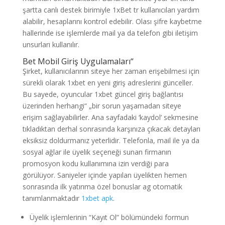
şartta canlı destek birimiyle 1xBet tr kullanıcıları yardım
alabilir, hesaplarını kontrol edebilir. Olası şifre kaybetme
hallerinde ise işlemlerde mail ya da telefon gibi iletişim
unsurları kullanılır.
Bet Mobil Giriş Uygulamaları“
Şirket, kullanıcılarının siteye her zaman erişebilmesi için
sürekli olarak 1xbet en yeni giriş adreslerini günceller.
Bu sayede, oyuncular 1xbet güncel giriş bağlantısı
üzerinden herhangi“ „bir sorun yaşamadan siteye
erişim sağlayabilirler. Ana sayfadaki ‘kaydol’ sekmesine
tıkladıktan derhal sonrasında karşınıza çıkacak detayları
eksiksiz doldurmanız yeterlidir. Telefonla, mail ile ya da
sosyal ağlar ile üyelik seçeneği sunan firmanın
promosyon kodu kullanımına izin verdiği para
görülüyor. Saniyeler içinde yapılan üyelikten hemen
sonrasında ilk yatırıma özel bonuslar ag otomatik
tanımlanmaktadır
1xbet apk
.
Üyelik işlemlerinin “Kayıt Ol” bölümündeki formun