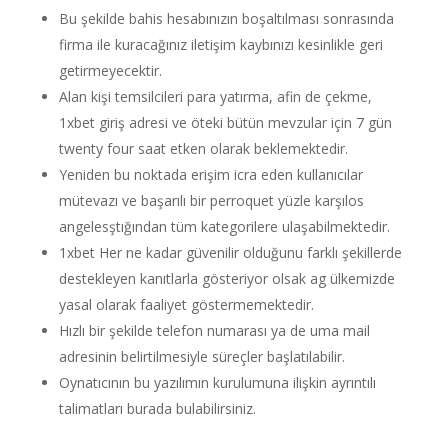
Bu şekilde bahis hesabınızın boşaltılması sonrasında
firma ile kuracağınız iletişim kaybınızı kesinlikle geri
getirmeyecektir.
Alan kişi temsilcileri para yatırma, afin de çekme,
1xbet giriş adresi ve öteki bütün mevzular için 7 gün
twenty four saat etken olarak beklemektedir.
Yeniden bu noktada erişim icra eden kullanıcılar
mütevazı ve başarılı bir perroquet yüzle karşılos
angelesştığından tüm kategorilere ulaşabilmektedir.
1xbet Her ne kadar güvenilir olduğunu farklı şekillerde
destekleyen kanıtlarla gösteriyor olsak ag ülkemizde
yasal olarak faaliyet göstermemektedir.
Hızlı bir şekilde telefon numarası ya de uma mail
adresinin belirtilmesiyle süreçler başlatılabilir.
Oynatıcının bu yazılımın kurulumuna ilişkin ayrıntılı
talimatları burada bulabilirsiniz.