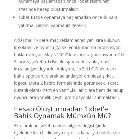
oynamaya başlamadan önce 1xbet resmi net
sitesinde hesap oluşturmalıdır.
1xbet BD’de oynamaya başlamadan önce ilk para
yatırma işlemini yapmanız gerekir.
Anlaşma, 1xBet’e maç reklamlarının yanı sıra kulübün
logolarını ve oyuncu görsellerini kullanma promosyon
hakları veriyor. Mayıs 2022’de espor organizasyonu OG
Esports, şirketin 1xBet ile sponsorluk anlaşması
imzaladığını duyurdu. Anlaşma, 1xBet’i OG’nin resmi
bahis sponsoru olarak adlandırıyor empieza şirket
logosu Dota 2 kadro formalarında görünecek. 1xbet,
düzenli olarak hem en yeni“ „kullanıcılara hem de hidup
oyunculara yönelik çeşitli promosyonlar sunmaktadır.
Hesap Oluşturmadan 1xbet’e
Bahis Oynamak Mümkün Mü?
Ek olarak bu şirketin adres bilgileri değiştiğinde
üyelerine kısa bildiri veya e-posta kanalıyla hatırlatma