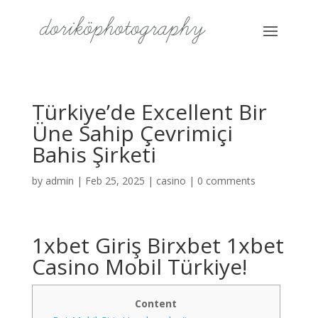
Türkiye’de Excellent Bir
Üne Sahip Çevrimiçi
Bahis Şirketi
by
admin
|
Feb 25, 2025
|
casino
|
0 comments
1xbet Giriş Birxbet 1xbet
Casino Mobil Türkiye!
Content