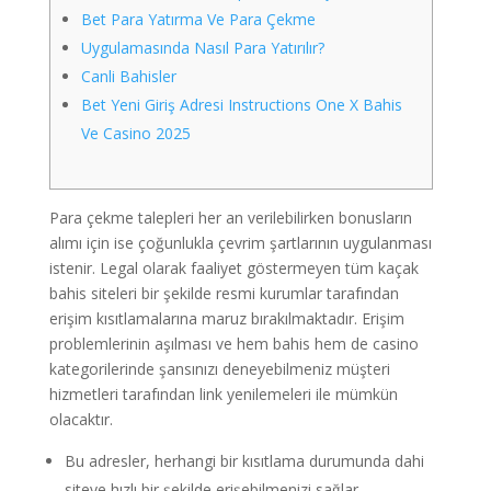
Bet Para Yatırma Ve Para Çekme
Uygulamasında Nasıl Para Yatırılır?
Canli Bahisler
Bet Yeni Giriş Adresi Instructions One X Bahis
Ve Casino 2025
Para çekme talepleri her an verilebilirken bonusların
alımı için ise çoğunlukla çevrim şartlarının uygulanması
istenir. Legal olarak faaliyet göstermeyen tüm kaçak
bahis siteleri bir şekilde resmi kurumlar tarafından
erişim kısıtlamalarına maruz bırakılmaktadır. Erişim
problemlerinin aşılması ve hem bahis hem de casino
kategorilerinde şansınızı deneyebilmeniz müşteri
hizmetleri tarafından link yenilemeleri ile mümkün
olacaktır.
Bu adresler, herhangi bir kısıtlama durumunda dahi
siteye hızlı bir şekilde erişebilmenizi sağlar.