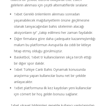
gelirlerin alınması için çeşitli alternatiflerde sıralanır.
1xbet Gerekli önlemlerin alınması sonradan
yaşanabilecek mağduriyetlerin önüne geçilmesine
olanak tanıyacağından bahis sitelerinin alacağı
aksiyonların iyi“ „takip edilmesi her zaman faydalıdır.
Diğer firmalara göre daha çadequate kazanmıştırrdığı
malum bu platformun Avrupa’da da ciddi bir kitleye
hitap etmiş olduğu görülmüştür.
Basketbol, 1xbet tr kullanıcılarının sıkça tercih ettiği
bir diğer spor dalıdır.
1xbet Türkiye Canlı Bahis Oynamak konusunda
araştırma yapan kullanıcılar bunu net bir şekilde
anlayacaktır.
1xBet platformuna ilk kez kaydolan yeni kullanıcılar
için cömert bir hoş geldin bonusu sağlanır.
1xbet şikayet bildirimleri genelde kullanıcı yanlışlarından