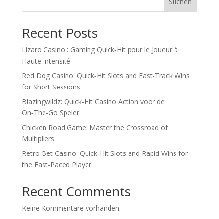
Suchen
Recent Posts
Lizaro Casino : Gaming Quick‑Hit pour le Joueur à
Haute Intensité
Red Dog Casino: Quick‑Hit Slots and Fast‑Track Wins
for Short Sessions
Blazingwildz: Quick‑Hit Casino Action voor de
On‑The‑Go Speler
Chicken Road Game: Master the Crossroad of
Multipliers
Retro Bet Casino: Quick‑Hit Slots and Rapid Wins for
the Fast‑Paced Player
Recent Comments
Keine Kommentare vorhanden.