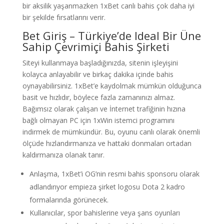
bir aksilik yaşanmazken 1xBet canlı bahis çok daha iyi
bir şekilde fırsatlarını verir.
Bet Giriş – Türkiye’de Ideal Bir Üne
Sahip Çevrimiçi Bahis Şirketi
Siteyi kullanmaya başladığınızda, sitenin işleyişini
kolayca anlayabilir ve birkaç dakika içinde bahis
oynayabilirsiniz. 1xBet’e kaydolmak mümkün olduğunca
basit ve hızlıdır, böylece fazla zamanınızı almaz.
Bağımsız olarak çalışan ve İnternet trafiğinin hızına
bağlı olmayan PC için 1xWin istemci programını
indirmek de mümkündür. Bu, oyunu canlı olarak önemli
ölçüde hızlandırmanıza ve hattaki donmaları ortadan
kaldırmanıza olanak tanır.
Anlaşma, 1xBet’i OG’nin resmi bahis sponsoru olarak
adlandırıyor empieza şirket logosu Dota 2 kadro
formalarında görünecek.
Kullanıcılar, spor bahislerine veya şans oyunları